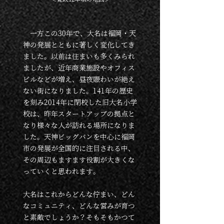
一方この30年で、大名は福岡・天
神の発展とともに著しく変化してき
ました。以前は住まいも多くみられ
ましたが、
近年商業施設やオフィス
ビルなどが増え、昼夜賑わいが絶え
ない街になりました。141年の歴史
を刻み2014年に閉校した旧大名小学
校は、昨年スタートアップの拠点と
なり様々な人が訪れる場所になりま
した。
天神ビッグバンを中心に福岡
市の発展が全国的に注目される中、
その周辺もますます役割が大きくな
っていくと思われます。
大名はこれからどんな佇まい、どん
なコミュニティ、どんな営みが育つ
と素敵でしょうか？そもそもかつて