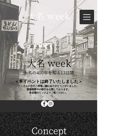
大名 ｗeek
大名 week
大名の400年を知る13日間
＜本イベントは終了いたしました＞
たくさんの方のご来場、誠にありがとうございました。
開催期間中の様子を公開しております。
各会場のリンクよりご覧ください。
Concept