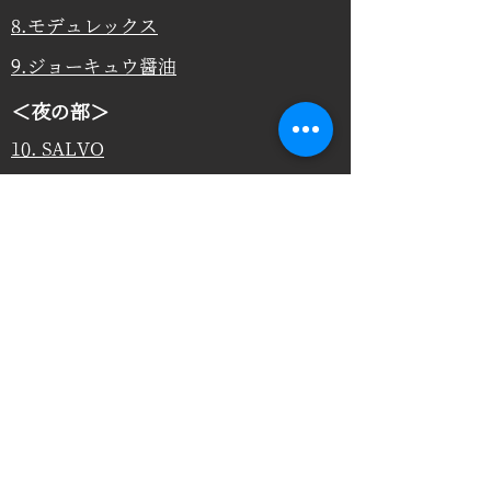
8.モデュレックス
9.ジョーキュウ醤油
＜夜の部＞
10. SALVO
11. awabar
fukuoka（旧大名小）
12. Bar Oscar
13.酒場のシャトル
14.丸海屋
15. トマトラーメンと辛めん 三味
16.大名蔵
​17.ワインと天婦羅 あら木