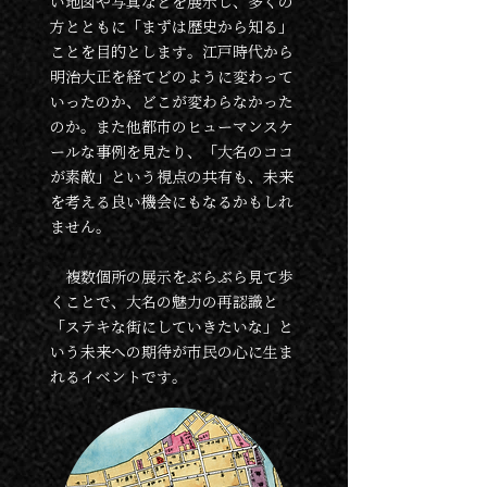
い地図や写真などを展示し、
多くの
方とともに「まずは歴史から知る」
ことを目的とします。江戸時代から
明治大正を経てどのように変わって
いったのか、どこが変わらなかった
のか。また他都市のヒューマンスケ
ールな事例を見たり、「大名のココ
が素敵」という視点の共有も、未来
を考える良い機会にもなるかもしれ
ません。
複数個所の展示をぶらぶら見て歩
くことで、大名の魅力の再認識と
「ステキな街にしていきたいな」と
いう未来への期待が市民の心に生ま
れるイベントです。